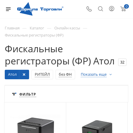
0
—
—
—
Главная
Каталог
Онлайн кассы
Фискальные регистраторы (ФР)
Фискальные
регистраторы (ФР) Атол
32
Атол
РИТЕЙЛ
без ФН
Показать еще
ФИЛЬТР