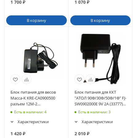
1 700
₽
1 070
₽
В корзину
В корзину
Блок питания для весов
Блок питания для ККТ
Масса-К KRE-CA0900500
"АТОЛ 90Ф/30Ф/50Ф/1Ф" FJ-
разъем 12М-2
SW0902000E 9V 2A (33777)
(влагозащищенный)
(42614)
Есть в наличии
: 4
Есть в наличии
: 3
(42025)
Характеристики
Характеристики
1 420
₽
2 010
₽