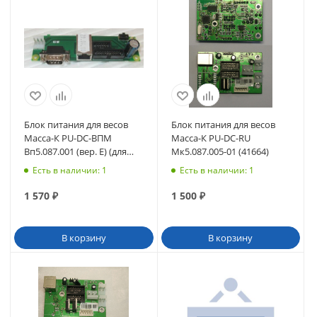
Блок питания для весов
Блок питания для весов
Масса-К PU-DC-ВПМ
Масса-К PU-DC-RU
Вп5.087.001 (вер. Е) (для
Мк5.087.005-01 (41664)
MF) с разъемом DB-9
Есть в наличии
: 1
Есть в наличии
: 1
(40124)
1 570
₽
1 500
₽
В корзину
В корзину