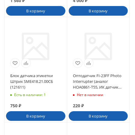
1 560
₽
4 000
₽
В корзину
В корзину
Блок датчика этикетки
Оптодатчик FI-23FF Photo
Штрих SME418.21.00СБ
Interrupter (аналог
(121611)
HOA0861-T55, ИК датчик
расст стенов HNWL 1724)
Есть в наличии
: 1
Нет в наличии
(30114)#
750
₽
220
₽
В корзину
В корзину