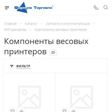
—
—
—
Главная
Каталог
Запчасти и комплектующие
—
ЗИП для весов
Компоненты весовых принтеров
Компоненты весовых
принтеров
25
ФИЛЬТР