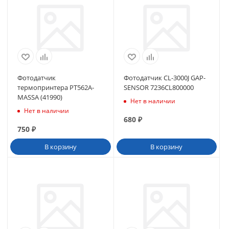
Фотодатчик
Фотодатчик CL-3000J GAP-
термопринтера РТ562А-
SENSOR 7236CL800000
МАSSА (41990)
Нет в наличии
Нет в наличии
680
₽
750
₽
В корзину
В корзину