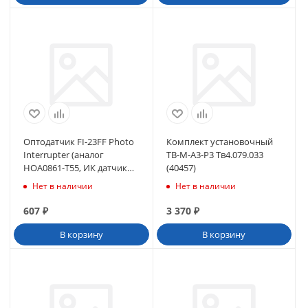
Оптодатчик FI-23FF Photo
Комплект установочный
Interrupter (аналог
ТВ-М-A3-P3 Тв4.079.033
HOA0861-T55, ИК датчик
(40457)
расст стенов HNWL)
Нет в наличии
Нет в наличии
(30114)
607
₽
3 370
₽
В корзину
В корзину