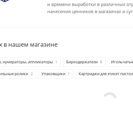
и времени выработки в различных отр
нанесения ценников в магазинах и су
x в нашем магазине
, нумераторы, аппликаторы
1
Биркодержатели
8
Игольчатые
ильные ролики
2
Упаковщики
1
Картриджи для этикет писто