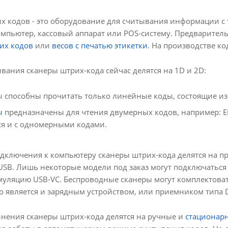
х кодов - это оборудование для считывания информации с 
омпьютер, кассовый аппарат или POS-систему. Предварите
их кодов
или
весов с печатью этикетки
. На производстве к
вания сканеры штрих-кода сейчас делятся на 1D и 2D:
ы способны прочитать только линейные коды, состоящие и
ы
предназначены для чтения двумерных кодов, например: Е
ся и с одномерными кодами.
одключения к компьютеру сканеры штрих-кода делятся на 
 USB. Лишь некоторые модели под заказ могут подключаться
муляцию USB-VC. Беспроводные сканеры могут комплектова
 является и зарядным устройством, или приемником типа D
лнения сканеры штрих-кода делятся на ручные и
стационар