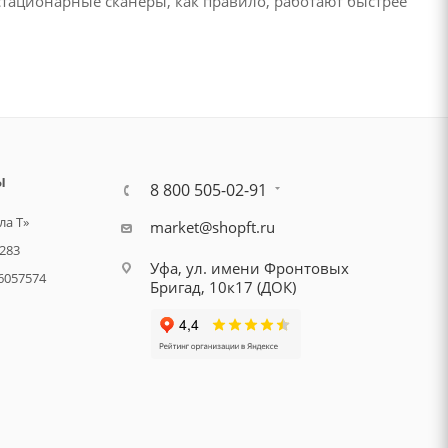
стационарные сканеры, как правило, работают быстрее
Ы
8 800 505-02-91
а Т»
market@shopft.ru
283
Уфа, ул. имени Фронтовых
6057574
Бригад, 10к17 (ДОК)