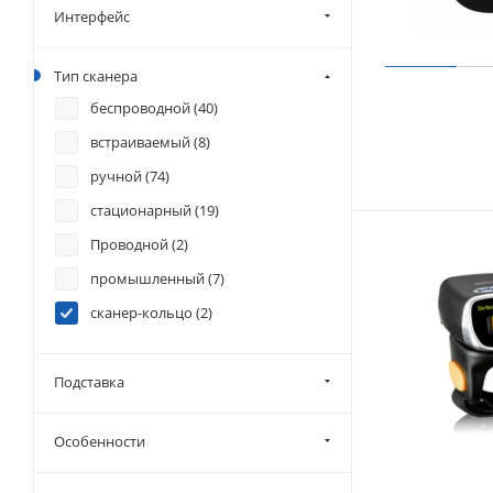
Интерфейс
Тип сканера
беспроводной (
40
)
встраиваемый (
8
)
ручной (
74
)
стационарный (
19
)
Проводной (
2
)
промышленный (
7
)
сканер-кольцо (
2
)
Подставка
Особенности