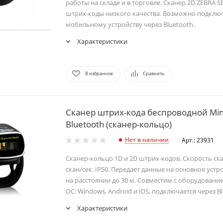
работы на складе и в торговле. Сканер 2D ZEBRA S
штрих-коды низкого качества. Возможно подклю
мобильному устройству через Bluetooth.
Характеристики
В избранное
Сравнить
Сканер штрих-кода беспроводной Mi
Bluetooth (сканер-кольцо)
Нет в наличии
Арт.: 23931
Сканер-кольцо 1D и 2D штрих-кодов. Скорость ск
скан/сек. IP50. Передает данные на основное устр
на расстоянии до 30 м. Совместим с оборудован
ОС: Windows, Android и iOS, подключается через Bl
Характеристики