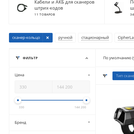
Кабели и АКБ для сканеров
П
штрих-кодов
ш
11 ТОВАРОВ
3
сканер-кольцо
ручной
стационарный
CipherL
По умолчанию (
ФИЛЬТР
Цена
Тип скан
330
144 200
Бренд