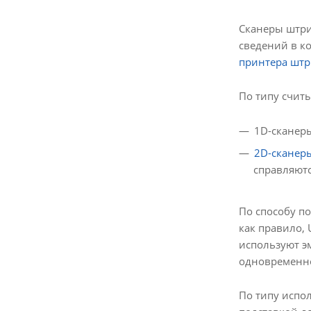
Сканеры штри
сведений в к
принтера штр
По типу считы
1D-сканер
2D-сканер
справляют
По способу п
как правило,
используют э
одновременно
По типу испо