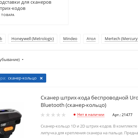
одставки для сканеров
трих-кодов
4 ТОВАРА
ab
Honeywell (Metrologic)
Mindeo
Атол
Mertech (Mercury
убывание)
ера:
сканер-кольцо
Сканер штрих-кода беспроводной Uro
Bluetooth (сканер-кольцо)
Нет в наличии
Арт.: 21477
Сканер-кольцо 1D и 2D штрих-кодов. В комплекте
липучка для крепления сканера на пальце. Предн