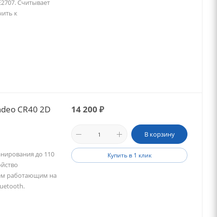
E2707. Считывает
чить к
ndeo CR40 2D
14 200
₽
В корзину
анирования до 110
Купить в 1 клик
ойство
ием работающим на
uetooth.